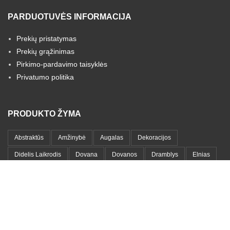
PARDUOTUVĖS INFORMACIJA
Prekių pristatymas
Prekių grąžinimas
Pirkimo-pardavimo taisyklės
Privatumo politika
PRODUKTO ŽYMA
Abstraktūs
Amžinybė
Augalas
Dekoracijos
Didelis Laikrodis
Dovana
Dovanos
Dramblys
Elnias
Gamta
Gyvybė
Gyvybės Medis
Gyvūnai
Interjeras
Laikrodis
Lapai
Lapas
Laukinis Gyvūnas
Lenytnos
Medinis Laikrodis
Medis
Medžių Šakos
Meilė
Metalas
Metalinis Laikrodis
Metalo Lentyna
Metalo Paveikslas