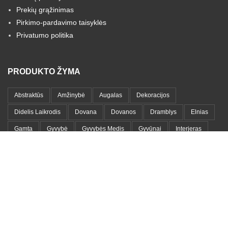
Prekių grąžinimas
Pirkimo-pardavimo taisyklės
Privatumo politika
PRODUKTO ŽYMA
Abstraktūs
Amžinybė
Augalas
Dekoracijos
Didelis Laikrodis
Dovana
Dovanos
Dramblys
Elnias
Gamta
Gyvybė
Gyvybės Medis
Gyvūnai
Interjeras
Laikrodis
Lapai
Lapas
Laukinis Gyvūnas
Lenytnos
Medinis Laikrodis
Medis
Medžių Šakos
Meilė
Metalas
Metalinis Laikrodis
Metalo Lentyna
Metalo Paveikslas
Moteris
Namams
Namų Dekoracija
Namų Detalės
Paveikslas
Portretai
Romantika
Sieninis Laikrodis