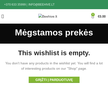
+370 633 35999
|
INFO@BEEHIVE.LT
0
€
0.00
Mėgstamos prekės
This wishlist is empty.
You don't have any products in the wishlist yet.
You will find a lot
of interesting products on our "Shop" page.
GRĮŽTI Į PARDUOTUVĘ