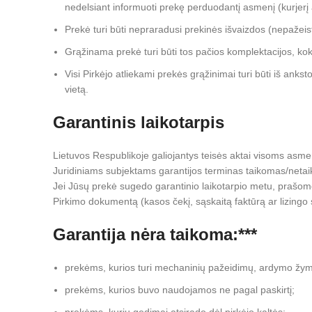
nedelsiant informuoti prekę perduodantį asmenį (kurjerį 
Prekė turi būti nepraradusi prekinės išvaizdos (nepažei
Grąžinama prekė turi būti tos pačios komplektacijos, kok
Visi Pirkėjo atliekami prekės grąžinimai turi būti iš anks
vietą.
Garantinis laikotarpis
Lietuvos Respublikoje galiojantys teisės aktai visoms asme
Juridiniams subjektams garantijos terminas taikomas/netai
Jei Jūsų prekė sugedo garantinio laikotarpio metu, prašome
Pirkimo dokumentą (kasos čekį, sąskaitą faktūrą ar lizingo
Garantija nėra taikoma:***
prekėms, kurios turi mechaninių pažeidimų, ardymo žym
prekėms, kurios buvo naudojamos ne pagal paskirtį;