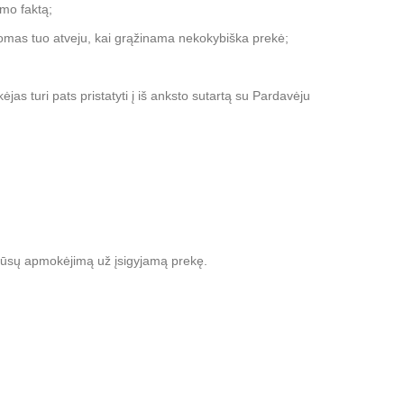
imo faktą;
ikomas tuo atveju, kai grąžinama nekokybiška prekė;
jas turi pats pristatyti į iš anksto sutartą su Pardavėju
 Jūsų apmokėjimą už įsigyjamą prekę.