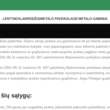
LENTYNOS
LAIKRODŽIAI
METALO PAVEIKSLAI
3D METALO GAMINIAI
iai patikrinta. Dažnu atveju prekės yra gaminamos tik po kliento pateik
iežastis yra netinkama kokybė, mes įsipareigojame savo lėšomis pakeis
rekės keičiamos ar grąžinamos vadovaujantis prekės įsigijimo metu ga
2001-06-11 nutarimu Nr. 697 patvirtintomis Mažmeninės prekybos taisyk
s 2001-06-11 nutarimu Nr. 697 patvirtintų Mažmeninės prekybos taisyk
os pagal specialius ir asmeninius pirkėjo nurodymus ir pasirinkimą, k
ikoma ir kokybiškos prekės nepriimamos grąžinimui. Jeigu Pirkėjas grąž
 šių sąlygų:
adinta. Dėl gautų jau sugadintų prekių (akivaizdūs pakuotės pažeidimai, m