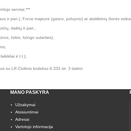
tojo servise;***
us ir pan.), Force majeure (gaisro, potvynio) ar atsitiktinių išorės veiks
sčių, daiktų ir pan.;
ros, čekio, lizingo sutarties);
imo;
ikliai ir t.t.);
s su LR Civilinio kodekso 6.333 str. 3 dalimi.
MANO PASKYRA
Užsakymai
Atsisiuntimai
Adresai
Vartotojo informacija