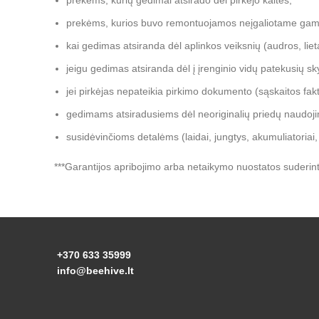
prekėms, kurių gedimai atsirado dėl pirkėjo kaltės;
prekėms, kurios buvo remontuojamos neįgaliotame gamin
kai gedimas atsiranda dėl aplinkos veiksnių (audros, lieta
jeigu gedimas atsiranda dėl į įrenginio vidų patekusių sky
jei pirkėjas nepateikia pirkimo dokumento (sąskaitos faktū
gedimams atsiradusiems dėl neoriginalių priedų naudoj
susidėvinčioms detalėms (laidai, jungtys, akumuliatoriai, laik
***Garantijos apribojimo arba netaikymo nuostatos suderinto
+370 633 35999
info@beehive.lt