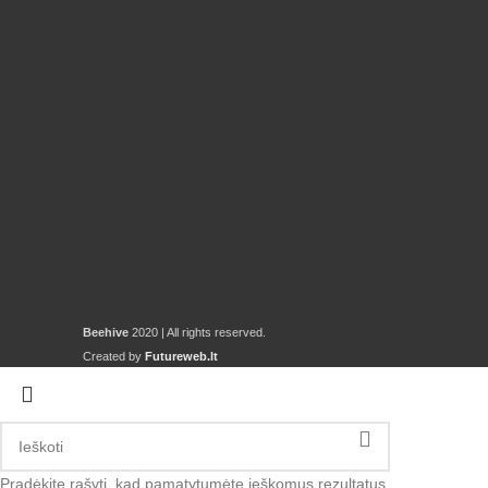
Beehive
2020 | All rights reserved.
Created by
Futureweb.lt
Pradėkite rašyti, kad pamatytumėte ieškomus rezultatus.