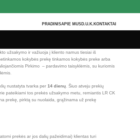
PRADINIS
APIE MUS
D.U.K.
KONTAKTAI
to užsakymo ir važiuoja į kliento namus tiesiai iš
ti netinkamos kokybės prekę tinkamos kokybės preke arba
liojančiomis Pirkimo – pardavimo taisyklėmis, su kuriomis
lėmis.
lių nustatyta tvarka per
14 dienų
. Šiuo atveju prekių
urie pateikiami tos prekės užsakymo metu, remiantis LR CK
ina prekę, pirktą su nuolaida, grąžinama už prekę
atomi prekės ar jos dalių pažeidimai) klientas turi