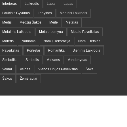
Interjeras
Laikrodis
Lapai
Lapas
Laukinis Gyvūnas
Lenytnos
Medinis Laikrodis
Medis
Medžių Šakos
Meilė
Metalas
Metalinis Laikrodis
Metalo Lentyna
Metalo Paveikslas
Moteris
Namams
Namų Dekoracija
Namų Detalės
Paveikslas
Portretai
Romantika
Sieninis Laikrodis
Simbolika
Simbolis
Vaikams
Vandenynas
Veidai
Veidas
Vienos Linijos Paveikslas
Šaka
Šakos
Žemėlapiai