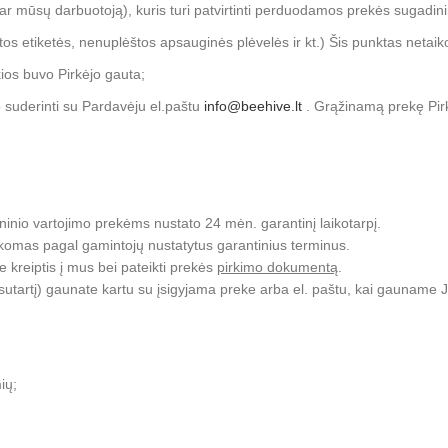
ar mūsų darbuotoją), kuris turi patvirtinti perduodamos prekės sugadin
stos etiketės, nenuplėštos apsauginės plėvelės ir kt.) Šis punktas neta
ios buvo Pirkėjo gauta;
to suderinti su Pardavėju el.paštu
info@beehive.lt
. Grąžinamą prekę Pirkė
ninio vartojimo prekėms nustato 24 mėn. garantinį laikotarpį.
komas pagal gamintojų nustatytus garantinius terminus.
 kreiptis į mus bei pateikti prekės
pirkimo dokumentą
.
 sutartį) gaunate kartu su įsigyjama preke arba el. paštu, kai gauname
ių;