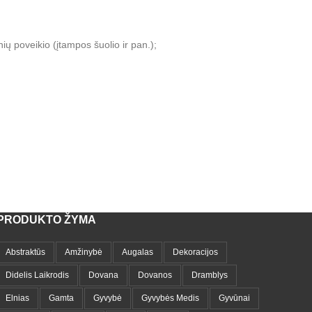
nių poveikio (įtampos šuolio ir pan.);
PRODUKTO ŽYMA
Abstraktūs
Amžinybė
Augalas
Dekoracijos
Didelis Laikrodis
Dovana
Dovanos
Dramblys
Elnias
Gamta
Gyvybė
Gyvybės Medis
Gyvūnai