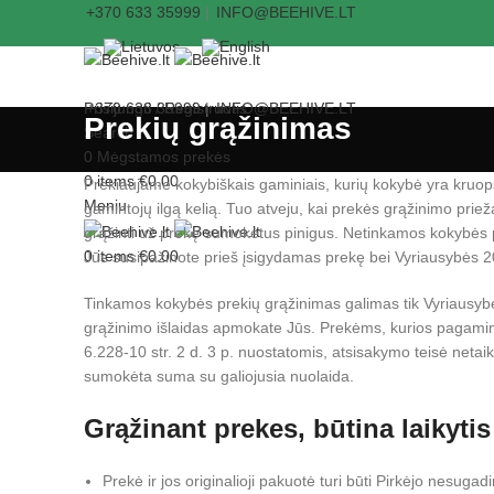
+370 633 35999
|
INFO@BEEHIVE.LT
Prisijungti / Registruotis
+370 633 35999
|
INFO@BEEHIVE.LT
Prekių grąžinimas
Search
0
Mėgstamos prekės
0
items
€
0.00
Prekiaujame kokybiškais gaminiais, kurių kokybė yra kruopšč
Meniu
gamintojų ilgą kelią. Tuo atveju, kai prekės grąžinimo pr
grąžinti už prekę sumokėtus pinigus. Netinkamos kokybės p
0
items
€
0.00
Jūs susipažinote prieš įsigydamas prekę bei Vyriausybės 
Tinkamos kokybės prekių grąžinimas galimas tik Vyriausybė
grąžinimo išlaidas apmokate Jūs. Prekėms, kurios pagamint
6.228-10 str. 2 d. 3 p. nuostatomis, atsisakymo teisė neta
sumokėta suma su galiojusia nuolaida.
Grąžinant prekes, būtina laikytis
Prekė ir jos originalioji pakuotė turi būti Pirkėjo nesug