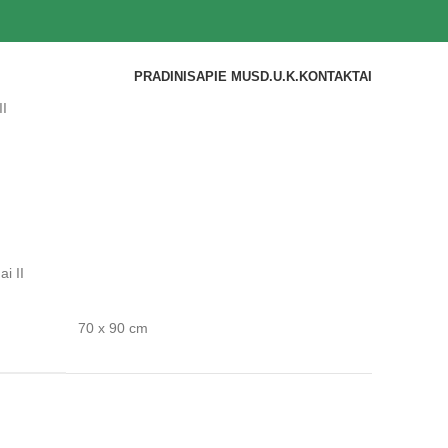
PRADINIS
APIE MUS
D.U.K.
KONTAKTAI
II
ai II
70 x 90 cm