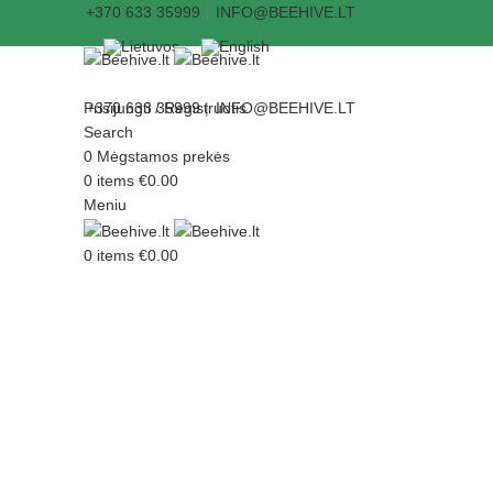
+370 633 35999
|
INFO@BEEHIVE.LT
Prisijungti / Registruotis
+370 633 35999
|
INFO@BEEHIVE.LT
Search
0
Mėgstamos prekės
0
items
€
0.00
Meniu
0
items
€
0.00