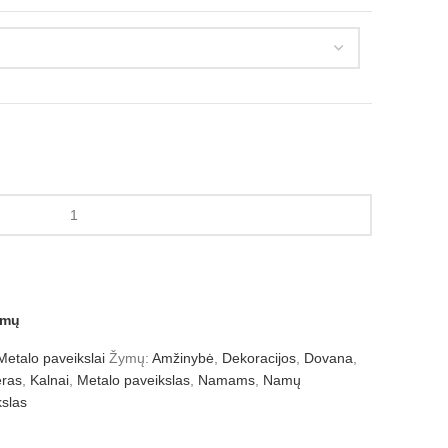
amų
Metalo paveikslai
Žymų:
Amžinybė
,
Dekoracijos
,
Dovana
,
eras
,
Kalnai
,
Metalo paveikslas
,
Namams
,
Namų
kslas