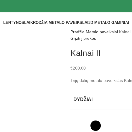
LENTYNOS
LAIKRODŽIAI
METALO PAVEIKSLAI
3D METALO GAMINIAI
Pradžia
Metalo paveikslai
Kalnai 
Grįžti į prekes
Kalnai II
€
260.00
Trijų dalių metalo paveikslas Kaln
DYDŽIAI