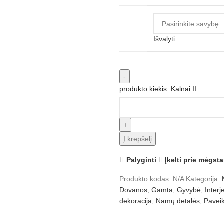
Išvalyti
produkto kiekis: Kalnai II
Į krepšelį
Palyginti
Įkelti prie mėgst
Produkto kodas:
N/A
Kategorija:
Dovanos
,
Gamta
,
Gyvybė
,
Interj
dekoracija
,
Namų detalės
,
Pavei