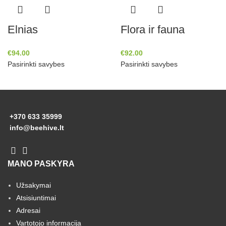
Elnias
Flora ir fauna
€
94.00
€
92.00
Pasirinkti savybes
Pasirinkti savybes
+370 633 35999
info@beehive.lt
MANO PASKYRA
Užsakymai
Atsisiuntimai
Adresai
Vartotojo informacija