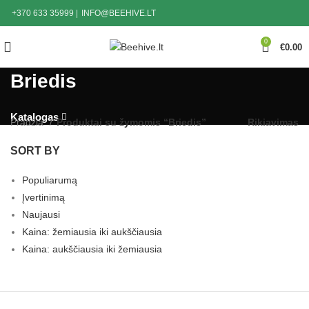
+370 633 35999
|
INFO@BEEHIVE.LT
0
€
0.00
Briedis
Katalogas
Pradžia
Produktai su žymomis “Briedis”
Rikiavimas
SORT BY
Populiarumą
Įvertinimą
Naujausi
Kaina: žemiausia iki aukščiausia
Kaina: aukščiausia iki žemiausia