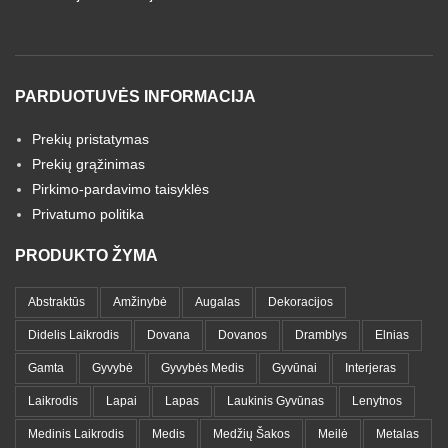
PARDUOTUVĖS INFORMACIJA
Prekių pristatymas
Prekių grąžinimas
Pirkimo-pardavimo taisyklės
Privatumo politika
PRODUKTO ŽYMA
Abstraktūs
Amžinybė
Augalas
Dekoracijos
Didelis Laikrodis
Dovana
Dovanos
Dramblys
Elnias
Gamta
Gyvybė
Gyvybės Medis
Gyvūnai
Interjeras
Laikrodis
Lapai
Lapas
Laukinis Gyvūnas
Lenytnos
Medinis Laikrodis
Medis
Medžių Šakos
Meilė
Metalas