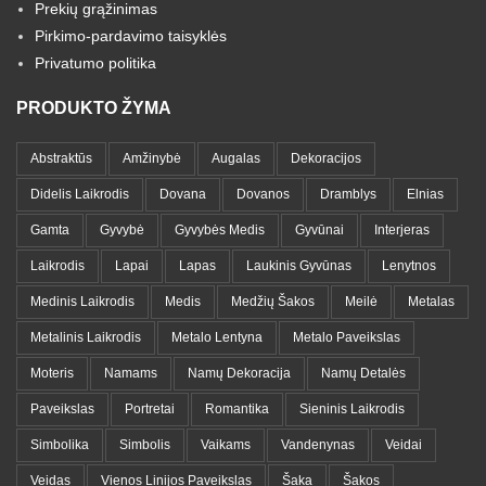
Prekių grąžinimas
Pirkimo-pardavimo taisyklės
Privatumo politika
PRODUKTO ŽYMA
Abstraktūs
Amžinybė
Augalas
Dekoracijos
Didelis Laikrodis
Dovana
Dovanos
Dramblys
Elnias
Gamta
Gyvybė
Gyvybės Medis
Gyvūnai
Interjeras
Laikrodis
Lapai
Lapas
Laukinis Gyvūnas
Lenytnos
Medinis Laikrodis
Medis
Medžių Šakos
Meilė
Metalas
Metalinis Laikrodis
Metalo Lentyna
Metalo Paveikslas
Moteris
Namams
Namų Dekoracija
Namų Detalės
Paveikslas
Portretai
Romantika
Sieninis Laikrodis
Simbolika
Simbolis
Vaikams
Vandenynas
Veidai
Veidas
Vienos Linijos Paveikslas
Šaka
Šakos