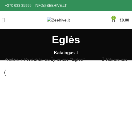
+370 633 35999
|
INFO@BEEHIVE.LT
0
€
0.00
Eglės
Katalogas
Pradžia
Produktai su žymomis “Eglės”
Rikiavimas