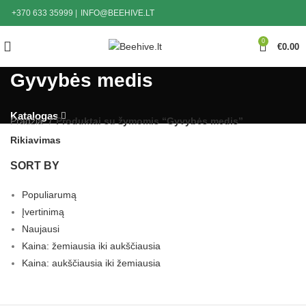
+370 633 35999
|
INFO@BEEHIVE.LT
0
€
0.00
Gyvybės medis
Katalogas
Pradžia
Produktai su žymomis “Gyvybės medis”
Rikiavimas
SORT BY
Populiarumą
Įvertinimą
Naujausi
Kaina: žemiausia iki aukščiausia
Kaina: aukščiausia iki žemiausia