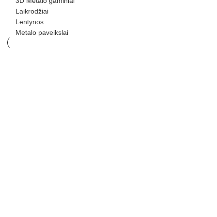
3D Metalo gaminiai
Laikrodžiai
Lentynos
Metalo paveikslai