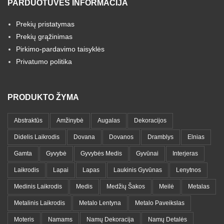
PARDUOTUVĖS INFORMACIJA
Prekių pristatymas
Prekių grąžinimas
Pirkimo-pardavimo taisyklės
Privatumo politika
PRODUKTO ŽYMA
Abstraktūs
Amžinybė
Augalas
Dekoracijos
Didelis Laikrodis
Dovana
Dovanos
Dramblys
Elnias
Gamta
Gyvybė
Gyvybės Medis
Gyvūnai
Interjeras
Laikrodis
Lapai
Lapas
Laukinis Gyvūnas
Lenytnos
Medinis Laikrodis
Medis
Medžių Šakos
Meilė
Metalas
Metalinis Laikrodis
Metalo Lentyna
Metalo Paveikslas
Moteris
Namams
Namų Dekoracija
Namų Detalės