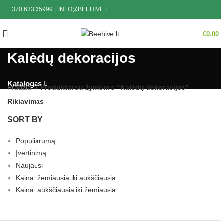
+370 633 35999
|
INFO@BEEHIVE.LT
€
0.00
Kalėdų dekoracijos
Katalogas
Pradžia
Produktai su žymomis “Kalėdų dekoracijos”
Rikiavimas
SORT BY
Populiarumą
Įvertinimą
Naujausi
Kaina: žemiausia iki aukščiausia
Kaina: aukščiausia iki žemiausia