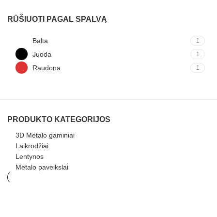
RŪŠIUOTI PAGAL SPALVĄ
Balta
1
Juoda
1
Raudona
1
PRODUKTO KATEGORIJOS
3D Metalo gaminiai
Laikrodžiai
Lentynos
Metalo paveikslai