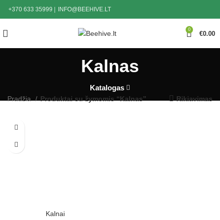
+370 633 35999
|
INFO@BEEHIVE.LT
0
€
0.00
Kalnas
Katalogas
Pradžia
Produktai su žymomis “Kalnas”
Rikiavimas
Kalnai