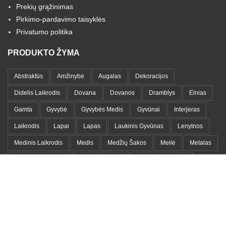
Prekių grąžinimas
Pirkimo-pardavimo taisyklės
Privatumo politika
PRODUKTO ŽYMA
Abstraktūs
Amžinybė
Augalas
Dekoracijos
Didelis Laikrodis
Dovana
Dovanos
Dramblys
Elnias
Gamta
Gyvybė
Gyvybės Medis
Gyvūnai
Interjeras
Laikrodis
Lapai
Lapas
Laukinis Gyvūnas
Lenytnos
Medinis Laikrodis
Medis
Medžių Šakos
Meilė
Metalas
Metalinis Laikrodis
Metalo Lentyna
Metalo Paveikslas
Moteris
Namams
Namų Dekoracija
Namų Detalės
Paveikslas
Portretai
Romantika
Sieninis Laikrodis
Simbolika
Simbolis
Vaikams
Vandenynas
Veidai