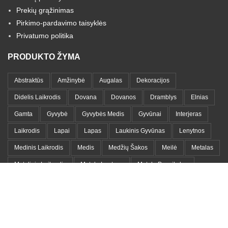
Prekių grąžinimas
Pirkimo-pardavimo taisyklės
Privatumo politika
PRODUKTO ŽYMA
Abstraktūs
Amžinybė
Augalas
Dekoracijos
Didelis Laikrodis
Dovana
Dovanos
Dramblys
Elnias
Gamta
Gyvybė
Gyvybės Medis
Gyvūnai
Interjeras
Laikrodis
Lapai
Lapas
Laukinis Gyvūnas
Lenytnos
Medinis Laikrodis
Medis
Medžių Šakos
Meilė
Metalas
Metalinis Laikrodis
Metalo Lentyna
Metalo Paveikslas
Moteris
Namams
Namų Dekoracija
Namų Detalės
Paveikslas
Portretai
Romantika
Sieninis Laikrodis
Simbolika
Simbolis
Vaikams
Vandenynas
Veidai