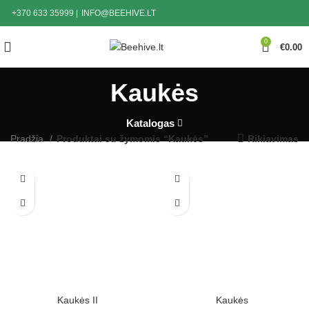
+370 633 35999
|
INFO@BEEHIVE.LT
0
€
0.00
Kaukės
Katalogas
Pradžia
Produktai su žymomis “Kaukės”
Rikiavimas
Kaukės II
Kaukės