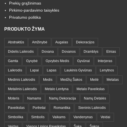
Prekių grąžinimas
Pirkimo-pardavimo taisyklės
Privatumo politika
PRODUKTO ŽYMA
Abstraktūs
Amžinybė
Augalas
Dekoracijos
Didelis Laikrodis
Dovana
Dovanos
Dramblys
Elnias
Gamta
Gyvybė
Gyvybės Medis
Gyvūnai
Interjeras
Laikrodis
Lapai
Lapas
Laukinis Gyvūnas
Lenytnos
Medinis Laikrodis
Medis
Medžių Šakos
Meilė
Metalas
Metalinis Laikrodis
Metalo Lentyna
Metalo Paveikslas
Moteris
Namams
Namų Dekoracija
Namų Detalės
Paveikslas
Portretai
Romantika
Sieninis Laikrodis
Simbolika
Simbolis
Vaikams
Vandenynas
Veidai
Veidas
Vienos Linijos Paveikslas
Šaka
Šakos