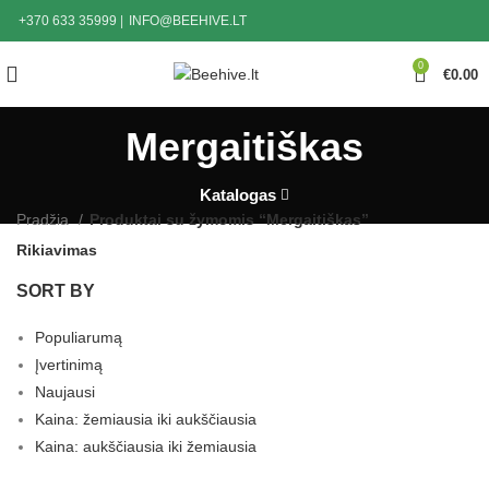
+370 633 35999
|
INFO@BEEHIVE.LT
0
€
0.00
Mergaitiškas
Katalogas
Pradžia
Produktai su žymomis “Mergaitiškas”
Rikiavimas
SORT BY
Populiarumą
Įvertinimą
Naujausi
Kaina: žemiausia iki aukščiausia
Kaina: aukščiausia iki žemiausia