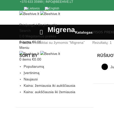
+370 633 35999
|
INFO@BEEHIVE.LT
+370 633 35999
|
INFO@BEEHIVE.LT
Prisijungti / Registruotis
Migrena
Search
Katalogas
VISOS
PREK
0
Mėgstamos prekės
0
items
€
0.00
Pradžia
Produktai su žymomis “Migrena”
Rezultatų: 1
Meniu
SORT BY
RŪŠIUO
0
items
€
0.00
Populiarumą
J
Įvertinimą
Naujausi
Kaina: žemiausia iki aukščiausia
Kaina: aukščiausia iki žemiausia