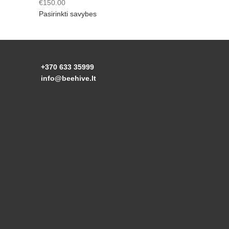
€
150.00
Pasirinkti savybes
+370 633 35999
info@beehive.lt