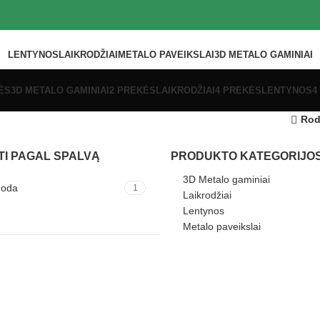
LENTYNOS
LAIKRODŽIAI
METALO PAVEIKSLAI
3D METALO GAMINIAI
ĖS
3D METALO GAMINIAI
2 PREKĖS
LAIKRODŽIAI
4 PREKĖS
LENTYNOS
4
Rod
TI PAGAL SPALVĄ
PRODUKTO KATEGORIJO
3D Metalo gaminiai
uoda
1
Laikrodžiai
Lentynos
Metalo paveikslai