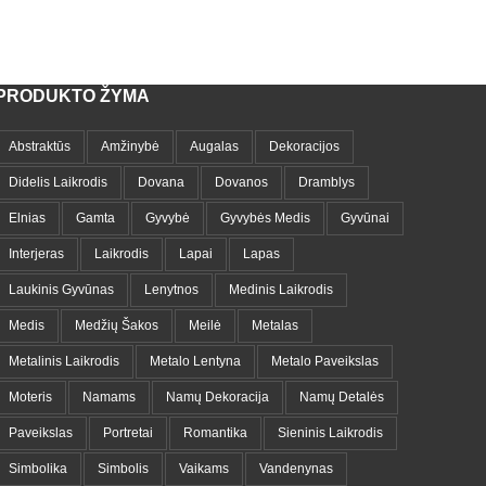
PRODUKTO ŽYMA
Abstraktūs
Amžinybė
Augalas
Dekoracijos
Didelis Laikrodis
Dovana
Dovanos
Dramblys
Elnias
Gamta
Gyvybė
Gyvybės Medis
Gyvūnai
Interjeras
Laikrodis
Lapai
Lapas
Laukinis Gyvūnas
Lenytnos
Medinis Laikrodis
Medis
Medžių Šakos
Meilė
Metalas
Metalinis Laikrodis
Metalo Lentyna
Metalo Paveikslas
Moteris
Namams
Namų Dekoracija
Namų Detalės
Paveikslas
Portretai
Romantika
Sieninis Laikrodis
Simbolika
Simbolis
Vaikams
Vandenynas