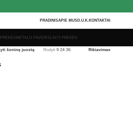
PRADINIS
APIE MUS
D.U.K.
KONTAKTAI
 PREKĖS
METALO PAVEIKSLAI
73 PREKĖS
yti šoninę juostą
Rodyti
9
24
36
Rikiavimas
S