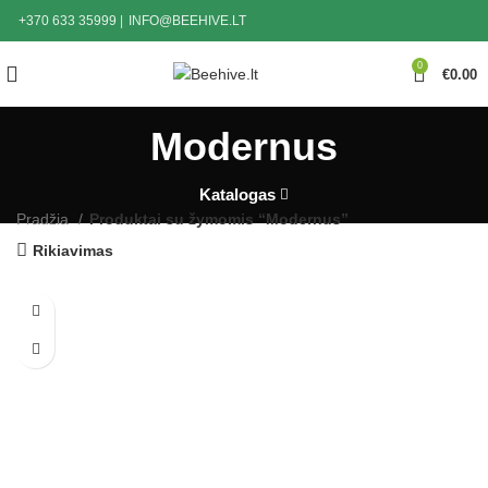
+370 633 35999
|
INFO@BEEHIVE.LT
0
€
0.00
Modernus
Katalogas
Pradžia
Produktai su žymomis “Modernus”
Rikiavimas