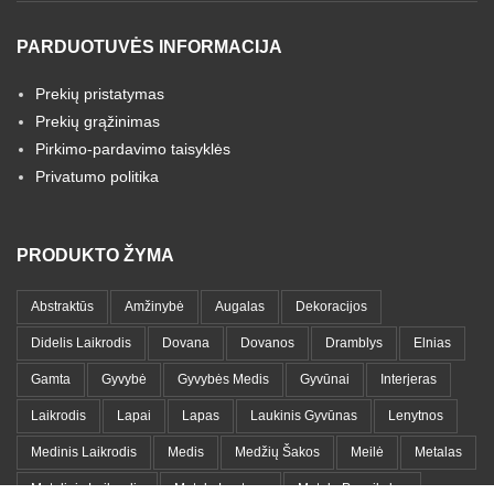
PARDUOTUVĖS INFORMACIJA
Prekių pristatymas
Prekių grąžinimas
Pirkimo-pardavimo taisyklės
Privatumo politika
PRODUKTO ŽYMA
Abstraktūs
Amžinybė
Augalas
Dekoracijos
Didelis Laikrodis
Dovana
Dovanos
Dramblys
Elnias
Gamta
Gyvybė
Gyvybės Medis
Gyvūnai
Interjeras
Laikrodis
Lapai
Lapas
Laukinis Gyvūnas
Lenytnos
Medinis Laikrodis
Medis
Medžių Šakos
Meilė
Metalas
Metalinis Laikrodis
Metalo Lentyna
Metalo Paveikslas