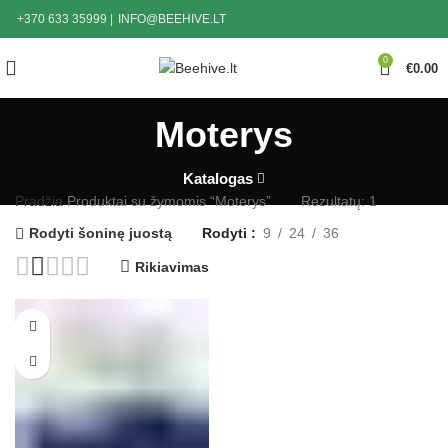
+370 633 35999
|
INFO@BEEHIVE.LT
0
€
0.00
Moterys
Katalogas
Pradžia
Produktai su žymomis “Moterys”
Rezultatų: 1
Rodyti šoninę juostą
Rodyti
9
24
36
Rikiavimas