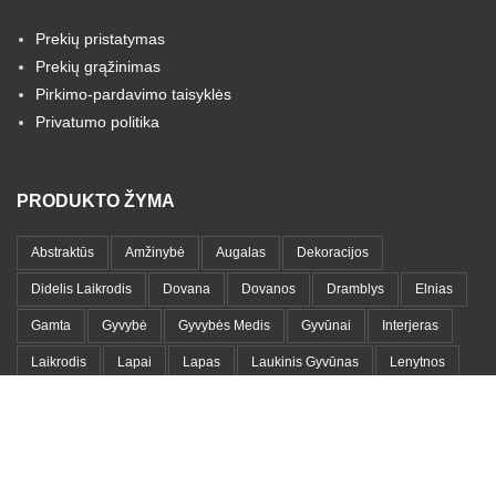
Prekių pristatymas
Prekių grąžinimas
Pirkimo-pardavimo taisyklės
Privatumo politika
PRODUKTO ŽYMA
Abstraktūs
Amžinybė
Augalas
Dekoracijos
Didelis Laikrodis
Dovana
Dovanos
Dramblys
Elnias
Gamta
Gyvybė
Gyvybės Medis
Gyvūnai
Interjeras
Laikrodis
Lapai
Lapas
Laukinis Gyvūnas
Lenytnos
Medinis Laikrodis
Medis
Medžių Šakos
Meilė
Metalas
Metalinis Laikrodis
Metalo Lentyna
Metalo Paveikslas
Moteris
Namams
Namų Dekoracija
Namų Detalės