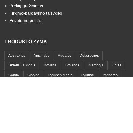
Prekių grąžinimas
Pirkimo-pardavimo taisyklės
Privatumo politika
PRODUKTO ŽYMA
Abstraktūs
Amžinybė
Augalas
Dekoracijos
Didelis Laikrodis
Dovana
Dovanos
Dramblys
Elnias
Gamta
Gyvybė
Gyvybės Medis
Gyvūnai
Interjeras
Laikrodis
Lapai
Lapas
Laukinis Gyvūnas
Lenytnos
Medinis Laikrodis
Medis
Medžių Šakos
Meilė
Metalas
Metalinis Laikrodis
Metalo Lentyna
Metalo Paveikslas
Moteris
Namams
Namų Dekoracija
Namų Detalės
Paveikslas
Portretai
Romantika
Sieninis Laikrodis