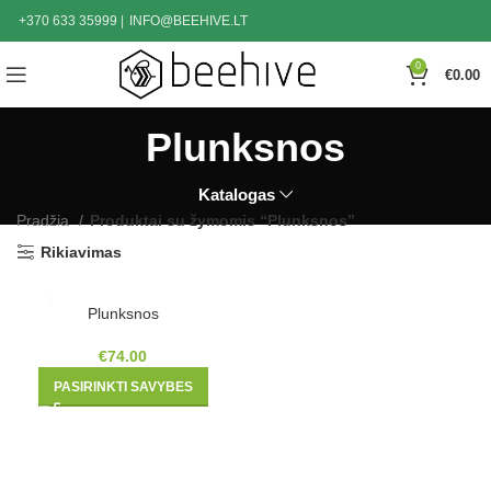
+370 633 35999
|
INFO@BEEHIVE.LT
0
€
0.00
Plunksnos
Katalogas
Pradžia
Produktai su žymomis “Plunksnos”
Rikiavimas
Plunksnos
€
74.00
PASIRINKTI SAVYBES