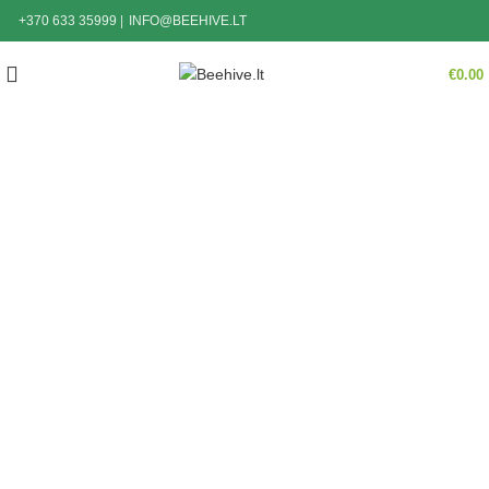
+370 633 35999
|
INFO@BEEHIVE.LT
€
0.00