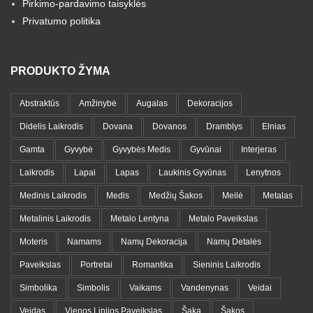
Pirkimo-pardavimo taisyklės
Privatumo politika
PRODUKTO ŽYMA
Abstraktūs
Amžinybė
Augalas
Dekoracijos
Didelis Laikrodis
Dovana
Dovanos
Dramblys
Elnias
Gamta
Gyvybė
Gyvybės Medis
Gyvūnai
Interjeras
Laikrodis
Lapai
Lapas
Laukinis Gyvūnas
Lenytnos
Medinis Laikrodis
Medis
Medžių Šakos
Meilė
Metalas
Metalinis Laikrodis
Metalo Lentyna
Metalo Paveikslas
Moteris
Namams
Namų Dekoracija
Namų Detalės
Paveikslas
Portretai
Romantika
Sieninis Laikrodis
Simbolika
Simbolis
Vaikams
Vandenynas
Veidai
Veidas
Vienos Linijos Paveikslas
Šaka
Šakos