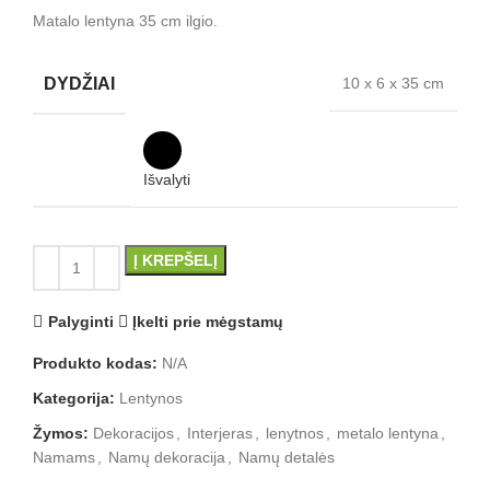
Matalo lentyna 35 cm ilgio.
DYDŽIAI
10 x 6 x 35 cm
Išvalyti
Į KREPŠELĮ
Palyginti
Įkelti prie mėgstamų
Produkto kodas:
N/A
Kategorija:
Lentynos
Žymos:
Dekoracijos
,
Interjeras
,
lenytnos
,
metalo lentyna
,
Namams
,
Namų dekoracija
,
Namų detalės