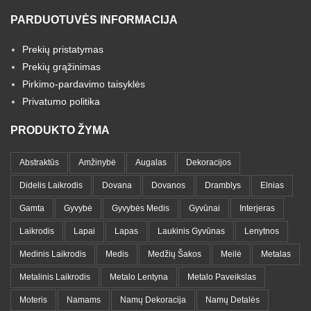
PARDUOTUVĖS INFORMACIJA
Prekių pristatymas
Prekių grąžinimas
Pirkimo-pardavimo taisyklės
Privatumo politika
PRODUKTO ŽYMA
Abstraktūs
Amžinybė
Augalas
Dekoracijos
Didelis Laikrodis
Dovana
Dovanos
Dramblys
Elnias
Gamta
Gyvybė
Gyvybės Medis
Gyvūnai
Interjeras
Laikrodis
Lapai
Lapas
Laukinis Gyvūnas
Lenytnos
Medinis Laikrodis
Medis
Medžių Šakos
Meilė
Metalas
Metalinis Laikrodis
Metalo Lentyna
Metalo Paveikslas
Moteris
Namams
Namų Dekoracija
Namų Detalės