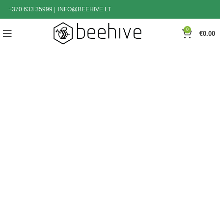
+370 633 35999
|
INFO@BEEHIVE.LT
0
€
0.00