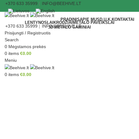
+370 633 35999
|
INFO@BEEHIVE.LT
PRADINIS
APIE MUS
D.U.K.
KONTAKTAI
LENTYNOS
LAIKRODŽIAI
METALO PAVEIKSLAI
+370 633 35999
|
INFO@BEEHIVE.LT
3D METALO GAMINIAI
Prisijungti / Registruotis
Search
0
Mėgstamos prekės
0
items
€
0.00
Meniu
0
items
€
0.00