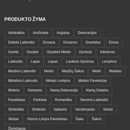
PRODUKTO ŽYMA
Abstraktūs
Amžinybė
Augalas
Dekoracijos
Didelis Laikrodis
Dovana
Dovanos
Dramblys
Elnias
Gamta
Gyvybė
Gyvybės Medis
Gyvūnai
Interjeras
Laikrodis
Lapai
Lapas
Laukinis Gyvūnas
Lenytnos
Medinis Laikrodis
Medis
Medžių Šakos
Meilė
Metalas
Metalinis Laikrodis
Metalo Lentyna
Metalo Paveikslas
Moteris
Namams
Namų Dekoracija
Namų Detalės
Paveikslas
Portretai
Romantika
Sieninis Laikrodis
Simbolika
Simbolis
Vaikams
Vandenynas
Veidai
Veidas
Vienos Linijos Paveikslas
Šaka
Šakos
Žemėlapiai