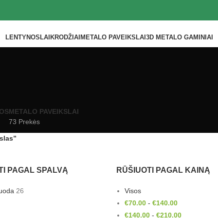
LENTYNOS
LAIKRODŽIAI
METALO PAVEIKSLAI
3D METALO GAMINIAI
OS
METALO PAVEIKSLAI
73 Prekės
slas”
TI PAGAL SPALVĄ
RŪŠIUOTI PAGAL KAINĄ
uoda
26
Visos
€
70.00
-
€
140.00
€
140.00
-
€
210.00