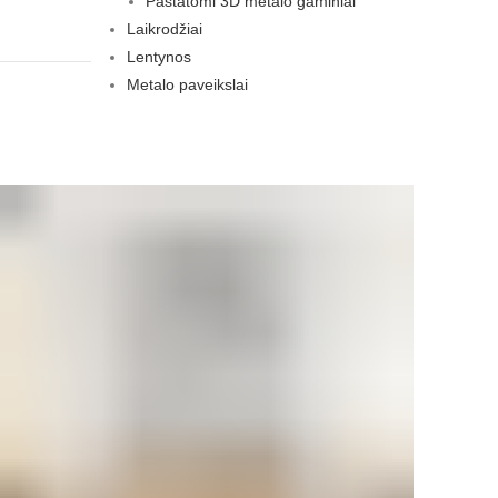
Pastatomi 3D metalo gaminiai
Laikrodžiai
Lentynos
Metalo paveikslai