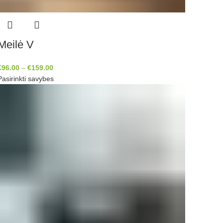
Meilė V
€
96.00
–
€
159.00
Pasirinkti savybes