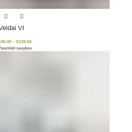
Veidai VI
€
96.00
–
€
139.00
Pasirinkti savybes