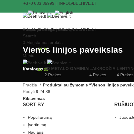
+370 633 35999
|
INFO@BEEHIVE.LT
Prisijungti / Registruotis
+370 633 35999
|
INFO@BEEHIVE.LT
Search
0
Mėgstamos prekės
Vienos linijos paveikslas
0
items
€
0.00
Meniu
3D METALO GAMINIAI
LAIKRODŽIAI
LENTYN
Katalogas
0
items
€
0.00
2 Prekės
4 Prekės
4 Prekės
Pradžia
Produktai su žymomis “Vienos linijos paveik
Rodyti
9
24
36
Rikiavimas
SORT BY
RŪŠIUO
Populiarumą
Juoda
J
Įvertinimą
Naujausi