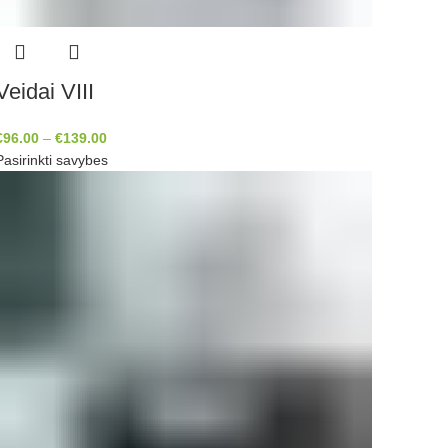
Veidai VIII
€
96.00
–
€
139.00
Pasirinkti savybes