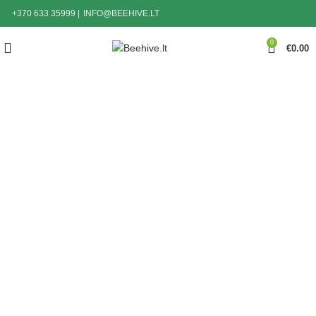
+370 633 35999
|
INFO@BEEHIVE.LT
0
€
0.00