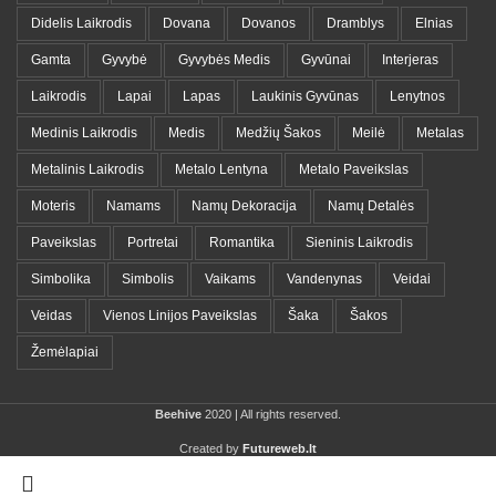
Didelis Laikrodis
Dovana
Dovanos
Dramblys
Elnias
Gamta
Gyvybė
Gyvybės Medis
Gyvūnai
Interjeras
Laikrodis
Lapai
Lapas
Laukinis Gyvūnas
Lenytnos
Medinis Laikrodis
Medis
Medžių Šakos
Meilė
Metalas
Metalinis Laikrodis
Metalo Lentyna
Metalo Paveikslas
Moteris
Namams
Namų Dekoracija
Namų Detalės
Paveikslas
Portretai
Romantika
Sieninis Laikrodis
Simbolika
Simbolis
Vaikams
Vandenynas
Veidai
Veidas
Vienos Linijos Paveikslas
Šaka
Šakos
Žemėlapiai
Beehive
2020 | All rights reserved.
Created by
Futureweb.lt