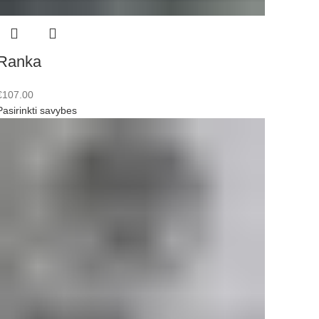
Ranka
€
107.00
Pasirinkti savybes