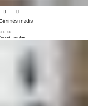
Giminės medis
€
115.00
Pasirinkti savybes