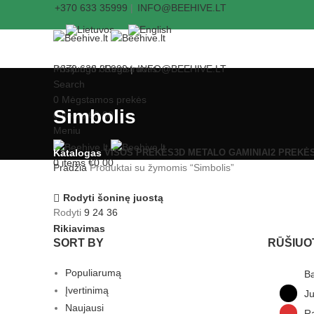
+370 633 35999
|
INFO@BEEHIVE.LT
Prisijungti / Registruotis
+370 633 35999
|
INFO@BEEHIVE.LT
Search
0
Mėgstamos prekės
Simbolis
0
items
€
0.00
Meniu
VISOS
PREKĖS
3D METALO GAMINIAI
2 PREKĖ
Katalogas
0
items
€
0.00
Pradžia
Produktai su žymomis “Simbolis”
Rodyti šoninę juostą
Rodyti
9
24
36
Rikiavimas
SORT BY
RŪŠIUO
Populiarumą
Ba
Įvertinimą
J
Naujausi
R