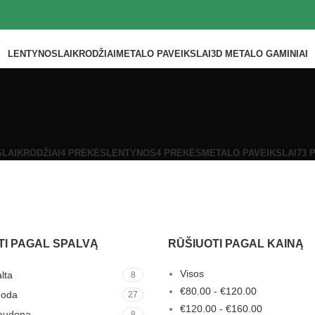
LENTYNOS
LAIKRODŽIAI
METALO PAVEIKSLAI
3D METALO GAMINIAI
S
LAIKRODŽIAI
4 PREKĖS
LENTYNOS
4 PREKĖS
METALO PAVEIKSLAI
73 
TI PAGAL SPALVĄ
RŪŠIUOTI PAGAL KAINĄ
Visos
lta
8
€
80.00
-
€
120.00
uoda
27
€
120.00
-
€
160.00
audona
8