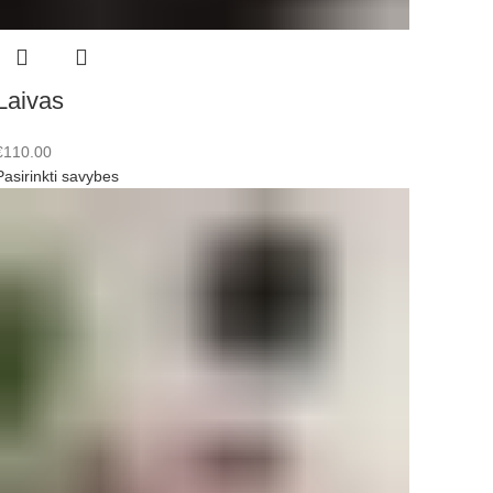
Laivas
€
110.00
Pasirinkti savybes