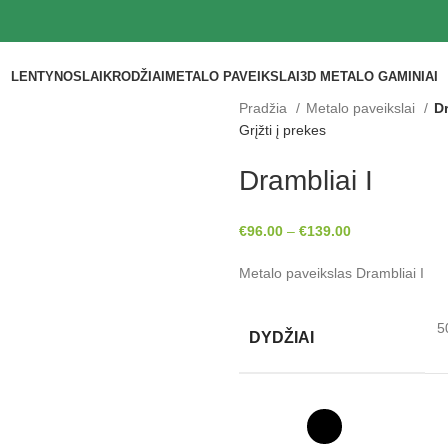
LENTYNOS
LAIKRODŽIAI
METALO PAVEIKSLAI
3D METALO GAMINIAI
Pradžia
Metalo paveikslai
Dr
Grįžti į prekes
Drambliai I
€
96.00
–
€
139.00
Metalo paveikslas Drambliai I
5
DYDŽIAI