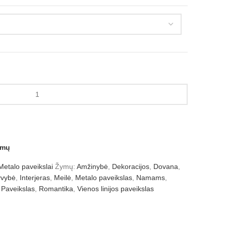
amų
Metalo paveikslai
Žymų:
Amžinybė
,
Dekoracijos
,
Dovana
,
vybė
,
Interjeras
,
Meilė
,
Metalo paveikslas
,
Namams
,
Paveikslas
,
Romantika
,
Vienos linijos paveikslas