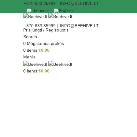
+370 633 35999
|
INFO@BEEHIVE.LT
+370 633 35999
|
INFO@BEEHIVE.LT
Prisijungti / Registruotis
Search
0
Mėgstamos prekės
0
items
€
0.00
Meniu
0
items
€
0.00