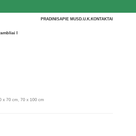
PRADINIS
APIE MUS
D.U.K.
KONTAKTAI
ambliai I
0 x 70 cm, 70 x 100 cm