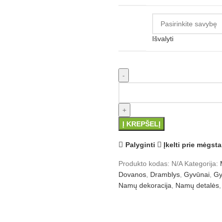
Išvalyti
produkto kiekis: Drambliai I
Į KREPŠELĮ
Palyginti
Įkelti prie mėgst
Produkto kodas:
N/A
Kategorija:
Dovanos
,
Dramblys
,
Gyvūnai
,
Gy
Namų dekoracija
,
Namų detalės
,