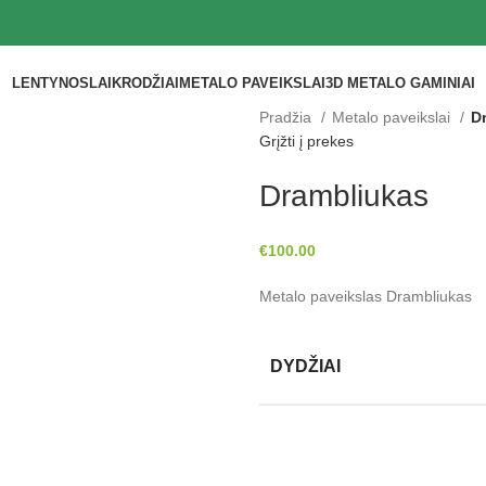
LENTYNOS
LAIKRODŽIAI
METALO PAVEIKSLAI
3D METALO GAMINIAI
Pradžia
Metalo paveikslai
D
Grįžti į prekes
Drambliukas
€
100.00
Metalo paveikslas Drambliukas
DYDŽIAI