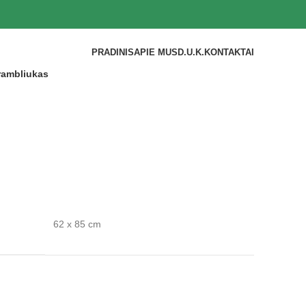
PRADINIS
APIE MUS
D.U.K.
KONTAKTAI
rambliukas
62 x 85 cm