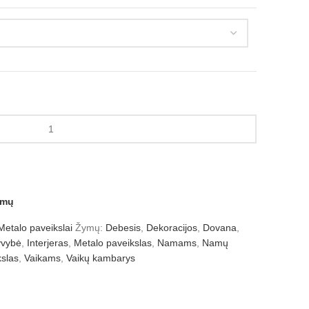
amų
Metalo paveikslai
Žymų:
Debesis
,
Dekoracijos
,
Dovana
,
vybė
,
Interjeras
,
Metalo paveikslas
,
Namams
,
Namų
kslas
,
Vaikams
,
Vaikų kambarys