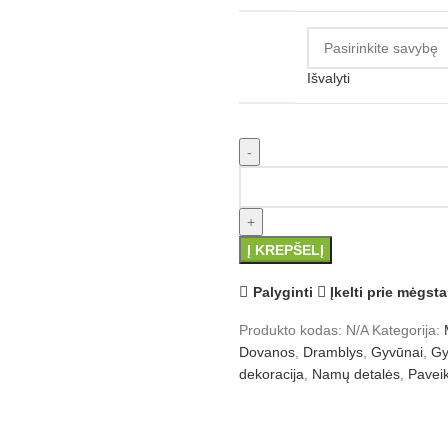
Išvalyti
produkto kiekis: Drambliukas
Į KREPŠELĮ
Palyginti
Įkelti prie mėgst
Produkto kodas:
N/A
Kategorija:
Dovanos
,
Dramblys
,
Gyvūnai
,
Gy
dekoracija
,
Namų detalės
,
Pavei