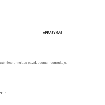
APRAŠYMAS
kabinimo principas pavaizduotas nuotraukoje.
ėjimo.