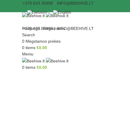
+370 633 35999
|
INFO@BEEHIVE.LT
Prisijungti / Registruotis
+370 633 35999
|
INFO@BEEHIVE.LT
Search
0
Mėgstamos prekės
0
items
€
0.00
Meniu
0
items
€
0.00