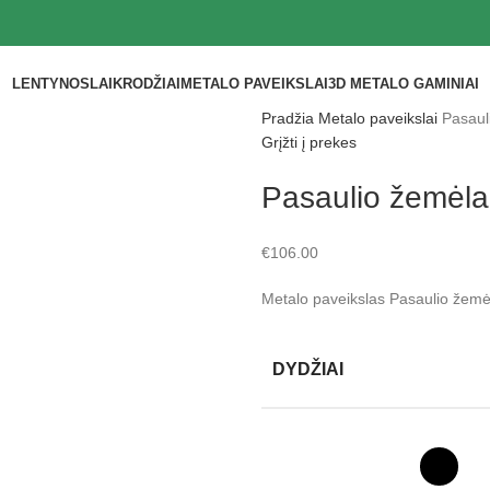
LENTYNOS
LAIKRODŽIAI
METALO PAVEIKSLAI
3D METALO GAMINIAI
Pradžia
Metalo paveikslai
Pasaul
Grįžti į prekes
Pasaulio žemėlap
€
106.00
Metalo paveikslas Pasaulio žemėl
DYDŽIAI