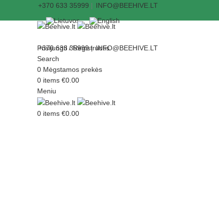
+370 633 35999
|
INFO@BEEHIVE.LT
Prisijungti / Registruotis
+370 633 35999
|
INFO@BEEHIVE.LT
Search
0
Mėgstamos prekės
0
items
€
0.00
Meniu
0
items
€
0.00