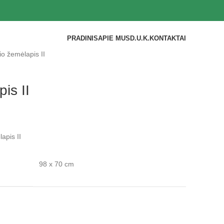
PRADINIS
APIE MUS
D.U.K.
KONTAKTAI
io žemėlapis II
is II
apis II
98 x 70 cm