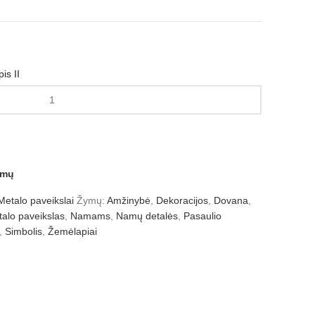
is II
amų
Metalo paveikslai
Žymų:
Amžinybė
,
Dekoracijos
,
Dovana
,
alo paveikslas
,
Namams
,
Namų detalės
,
Pasaulio
,
Simbolis
,
Žemėlapiai