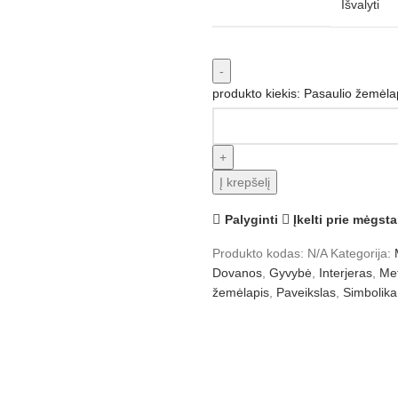
Išvalyti
produkto kiekis: Pasaulio žemėlap
Į krepšelį
Palyginti
Įkelti prie mėgst
Produkto kodas:
N/A
Kategorija:
Dovanos
,
Gyvybė
,
Interjeras
,
Met
žemėlapis
,
Paveikslas
,
Simbolika