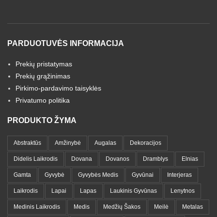
PARDUOTUVĖS INFORMACIJA
Prekių pristatymas
Prekių grąžinimas
Pirkimo-pardavimo taisyklės
Privatumo politika
PRODUKTO ŽYMA
Abstraktūs
Amžinybė
Augalas
Dekoracijos
Didelis Laikrodis
Dovana
Dovanos
Dramblys
Elnias
Gamta
Gyvybė
Gyvybės Medis
Gyvūnai
Interjeras
Laikrodis
Lapai
Lapas
Laukinis Gyvūnas
Lenytnos
Medinis Laikrodis
Medis
Medžių Šakos
Meilė
Metalas