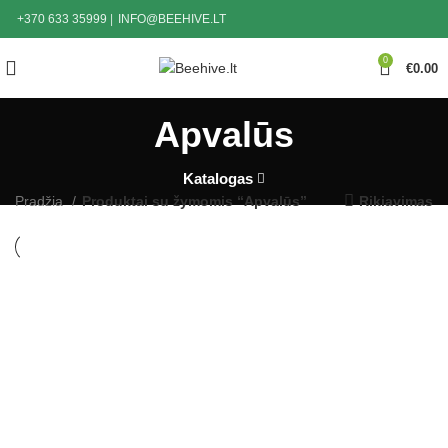
+370 633 35999
|
INFO@BEEHIVE.LT
0
€
0.00
Apvalūs
Katalogas
Pradžia
Produktai su žymomis “Apvalūs”
Rikiavimas