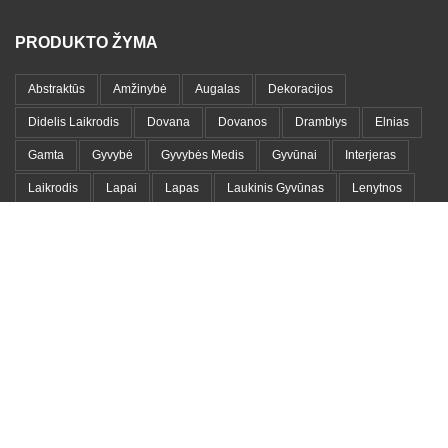
PRODUKTO ŽYMA
Abstraktūs
Amžinybė
Augalas
Dekoracijos
Didelis Laikrodis
Dovana
Dovanos
Dramblys
Elnias
Gamta
Gyvybė
Gyvybės Medis
Gyvūnai
Interjeras
Laikrodis
Lapai
Lapas
Laukinis Gyvūnas
Lenytnos
Medinis Laikrodis
Medis
Medžių Šakos
Meilė
Metalas
Metalinis Laikrodis
Metalo Lentyna
Metalo Paveikslas
Moteris
Namams
Namų Dekoracija
Namų Detalės
Paveikslas
Portretai
Romantika
Sieninis Laikrodis
Simbolika
Simbolis
Vaikams
Vandenynas
Veidai
Veidas
Vienos Linijos Paveikslas
Šaka
Šakos
Žemėlapiai