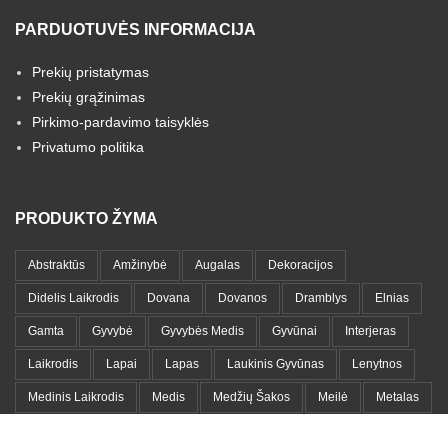
PARDUOTUVĖS INFORMACIJA
Prekių pristatymas
Prekių grąžinimas
Pirkimo-pardavimo taisyklės
Privatumo politika
PRODUKTO ŽYMA
Abstraktūs
Amžinybė
Augalas
Dekoracijos
Didelis Laikrodis
Dovana
Dovanos
Dramblys
Elnias
Gamta
Gyvybė
Gyvybės Medis
Gyvūnai
Interjeras
Laikrodis
Lapai
Lapas
Laukinis Gyvūnas
Lenytnos
Medinis Laikrodis
Medis
Medžių Šakos
Meilė
Metalas
Metalinis Laikrodis
Metalo Lentyna
Metalo Paveikslas