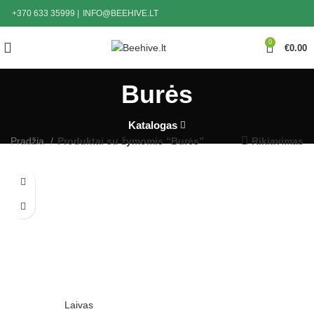
+370 633 35999
|
INFO@BEEHIVE.LT
0
€
0.00
Burės
Katalogas
Pradžia
Produktai su žymomis “Burės”
Rikiavimas
Laivas