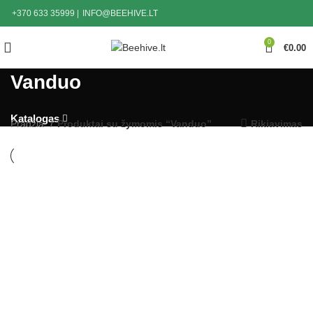
+370 633 35999
|
INFO@BEEHIVE.LT
0
€
0.00
Vanduo
Katalogas
Pradžia
Produktai su žymomis “Vanduo”
Rikiavimas