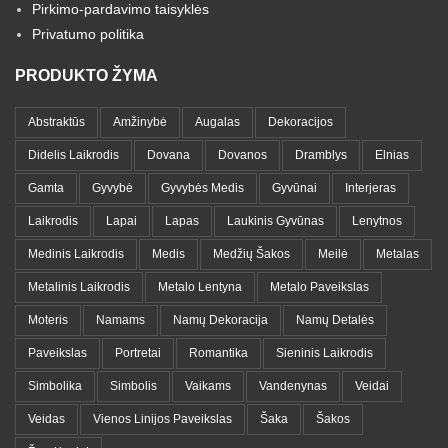
Pirkimo-pardavimo taisyklės
Privatumo politika
PRODUKTO ŽYMA
Abstraktūs
Amžinybė
Augalas
Dekoracijos
Didelis Laikrodis
Dovana
Dovanos
Dramblys
Elnias
Gamta
Gyvybė
Gyvybės Medis
Gyvūnai
Interjeras
Laikrodis
Lapai
Lapas
Laukinis Gyvūnas
Lenytnos
Medinis Laikrodis
Medis
Medžių Šakos
Meilė
Metalas
Metalinis Laikrodis
Metalo Lentyna
Metalo Paveikslas
Moteris
Namams
Namų Dekoracija
Namų Detalės
Paveikslas
Portretai
Romantika
Sieninis Laikrodis
Simbolika
Simbolis
Vaikams
Vandenynas
Veidai
Veidas
Vienos Linijos Paveikslas
Šaka
Šakos