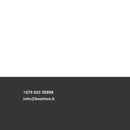
+370 633 35999
info@beehive.lt