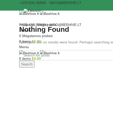
+370 633 35999
|
INFO@BEEHIVE.LT
Prisijungti / Registruotis
+370 633 35999
|
INFO@BEEHIVE.LT
Nothing Found
Search
0
Mėgstamos prekės
0
items
€
0.00
Apologies, but no results were found. Perhaps searching wil
Meniu
0
items
€
0.00
Search