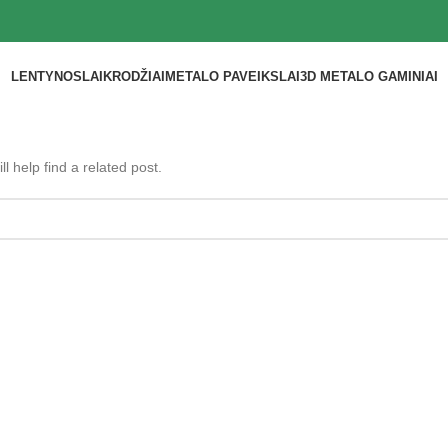
LENTYNOS
LAIKRODŽIAI
METALO PAVEIKSLAI
3D METALO GAMINIAI
l help find a related post.