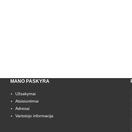
MANO PASKYRA
Užsakymai
Atsisiuntimai
Adresai
Vartotojo informacija