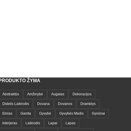
PRODUKTO ŽYMA
Abstraktūs
Amžinybė
Augalas
Dekoracijos
Didelis Laikrodis
Dovana
Dovanos
Dramblys
Elnias
Gamta
Gyvybė
Gyvybės Medis
Gyvūnai
Interjeras
Laikrodis
Lapai
Lapas