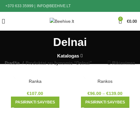
+370 633 35999
|
INFO@BEEHIVE.LT
0
€
0.00
Delnai
Katalogas
Pradžia
Produktai su žymomis “Delnai”
Rikiavimas
Ranka
Rankos
€
107.00
€
96.00
–
€
139.00
PASIRINKTI SAVYBES
PASIRINKTI SAVYBES