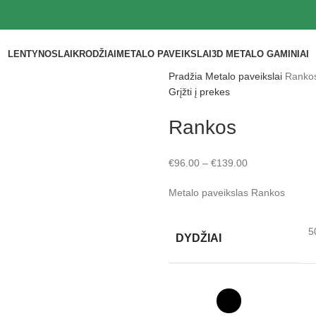
LENTYNOS
LAIKRODŽIAI
METALO PAVEIKSLAI
3D METALO GAMINIAI
Pradžia
Metalo paveikslai
Ranko
Grįžti į prekes
Rankos
€
96.00
–
€
139.00
Metalo paveikslas Rankos
5
DYDŽIAI