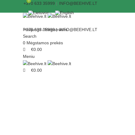
0
0
+370 633 35999
|
INFO@BEEHIVE.LT
Prisijungti / Registruotis
+370 633 35999
|
INFO@BEEHIVE.LT
Search
0
Mėgstamos prekės
€
0.00
Meniu
€
0.00