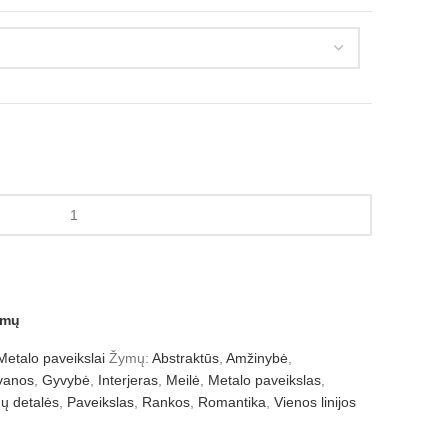
amų
Metalo paveikslai
Žymų:
Abstraktūs
,
Amžinybė
,
vanos
,
Gyvybė
,
Interjeras
,
Meilė
,
Metalo paveikslas
,
ų detalės
,
Paveikslas
,
Rankos
,
Romantika
,
Vienos linijos