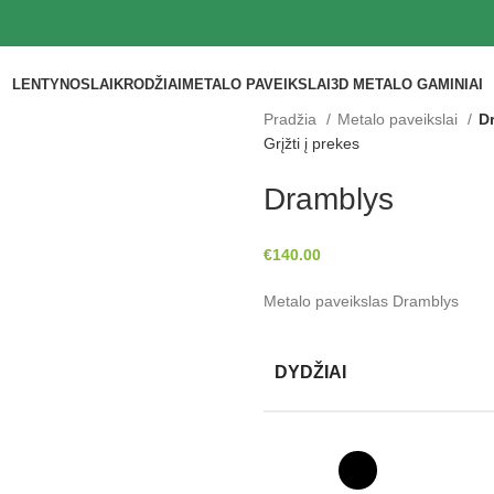
LENTYNOS
LAIKRODŽIAI
METALO PAVEIKSLAI
3D METALO GAMINIAI
Pradžia
Metalo paveikslai
D
Grįžti į prekes
Dramblys
€
140.00
Metalo paveikslas Dramblys
DYDŽIAI