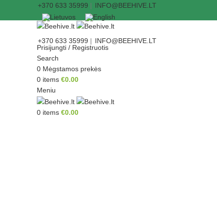
+370 633 35999
|
INFO@BEEHIVE.LT
+370 633 35999
|
INFO@BEEHIVE.LT
Prisijungti / Registruotis
Search
0
Mėgstamos prekės
0
items
€
0.00
Meniu
0
items
€
0.00