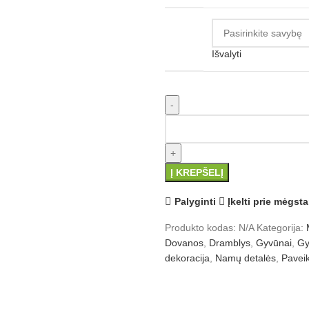
Išvalyti
produkto kiekis: Dramblys
Į KREPŠELĮ
Palyginti
Įkelti prie mėgst
Produkto kodas:
N/A
Kategorija:
Dovanos
,
Dramblys
,
Gyvūnai
,
Gy
dekoracija
,
Namų detalės
,
Pavei