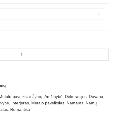
amų
Metalo paveikslai
Žymų:
Amžinybė
,
Dekoracijos
,
Dovana
,
vybė
,
Interjeras
,
Metalo paveikslas
,
Namams
,
Namų
kslas
,
Romantika