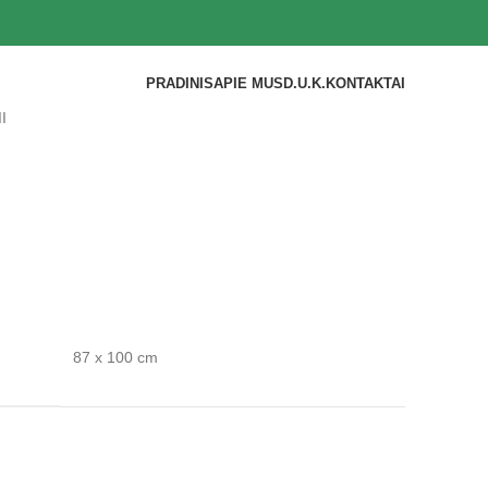
PRADINIS
APIE MUS
D.U.K.
KONTAKTAI
II
87 x 100 cm