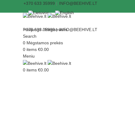
+370 633 35999
|
INFO@BEEHIVE.LT
Prisijungti / Registruotis
+370 633 35999
|
INFO@BEEHIVE.LT
Search
0
Mėgstamos prekės
0
items
€
0.00
Meniu
0
items
€
0.00