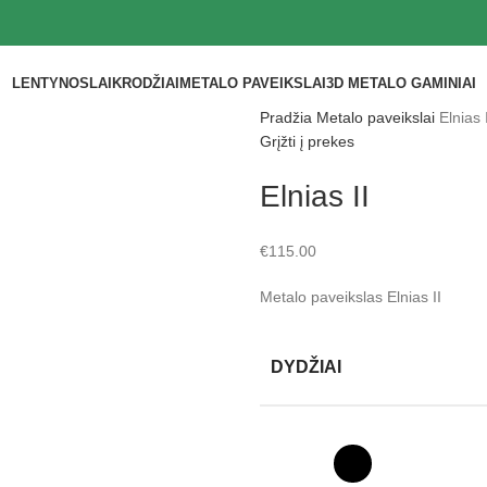
LENTYNOS
LAIKRODŽIAI
METALO PAVEIKSLAI
3D METALO GAMINIAI
Pradžia
Metalo paveikslai
Elnias 
Grįžti į prekes
Elnias II
€
115.00
Metalo paveikslas Elnias II
DYDŽIAI