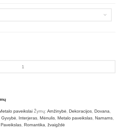
amų
Metalo paveikslai
Žymų:
Amžinybė
,
Dekoracijos
,
Dovana
,
Gyvybė
,
Interjeras
,
Mėnulis
,
Metalo paveikslas
,
Namams
,
Paveikslas
,
Romantika
,
žvaigždė