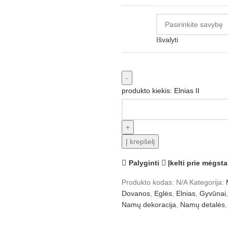
Išvalyti
produkto kiekis: Elnias II
Į krepšelį
Palyginti
Įkelti prie mėgst
Produkto kodas:
N/A
Kategorija:
Dovanos
,
Eglės
,
Elnias
,
Gyvūnai
,
Namų dekoracija
,
Namų detalės
,